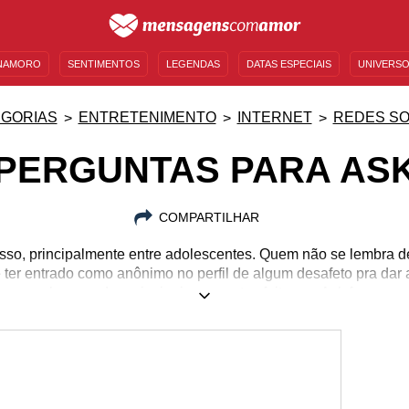
NAMORO
SENTIMENTOS
LEGENDAS
DATAS ESPECIAIS
UNIVERSO
MENSAGENS DE ANIVERSÁRIO
ENTRETENIMENTO
FAMOSOS
BÍBLIA
GORIAS
ENTRETENIMENTO
INTERNET
REDES SO
PERGUNTAS PARA AS
COMPARTILHAR
sso, principalmente entre adolescentes. Quem não se lembra de 
er entrado como anônimo no perfil de algum desafeto pra da
algumas das principais perguntas feitas no Ask.fm.