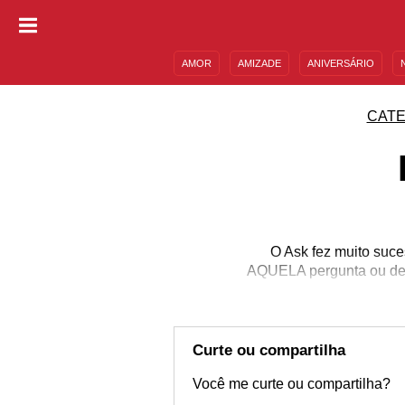
AMOR
AMIZADE
ANIVERSÁRIO
DESCULPAS
MENSAGENS E FRASES
CATE
O Ask fez muito suce
AQUELA pergunta ou de t
Curte ou compartilha
Você me curte ou compartilha?