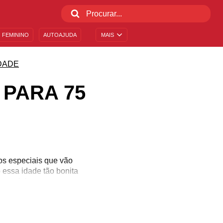
 FEMININO
AUTOAJUDA
MAIS
DADE
PARA 75
os especiais que vão
essa idade tão bonita
u carinho.