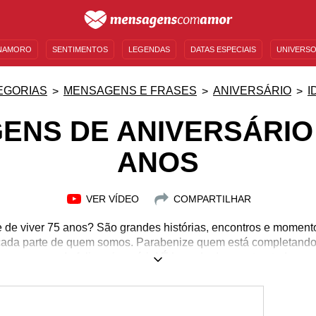
NAMORO
SENTIMENTOS
LEGENDAS
DATAS ESPECIAIS
UNIVERSO
MENSAGENS DE ANIVERSÁRIO
ENTRETENIMENTO
FAMOSOS
BÍBLIA
EGORIAS
MENSAGENS E FRASES
ANIVERSÁRIO
I
ENS DE ANIVERSÁRIO 
ANOS
VER VÍDEO
COMPARTILHAR
e de viver 75 anos? São grandes histórias, encontros e moment
 cada parte de quem somos. Parabenize quem está completando 
mensagens de feliz aniversário! É hora de demonstrar todo o se