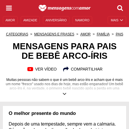
AMOR
AMIZADE
ANIVERSÁRIO
NAMORO
MAIS
SENTIMENTOS
LEGENDAS
DATAS ESPECIAIS
CATEGORIAS
MENSAGENS E FRASES
AMOR
FAMÍLIA
PAIS
UNIVERSO FEMININO
AUTOAJUDA
DESCULPAS
MENSAGENS PARA PAIS
DE BEBÊ ARCO-ÍRIS
MENSAGENS E FRASES
MENSAGENS DE ANIVERSÁRIO
ENTRETENIMENTO
FAMOSOS
BÍBLIA
VER VÍDEO
COMPARTILHAR
Muitas pessoas não sabem o que é um bebê arco-íris e acham que é mais
um nome “fresco” usado nos dias de hoje, mas estão enganados! Um bebê
arco-íris é, na verdade, o primeiro bebê nascido após a perda em uma
gravidez anterior, independentemente de qual tenha sido o motivo que
interrompeu a gestação. Por isso, a chegada dele é um dos momentos
mais delicados e felizes que quaisquer pais podem experienciar, afinal o
nascimento deste anjinho vem acompanhado de uma renovação nas
esperanças e, claro, muito amor! Pensando nisso, preparamos uma
O melhor presente do mundo
seleção de mensagens para pais de bebê arco-íris para que ele seja
recebido com palavras de amor e carinho. Confira!
Depois de uma tempestade, sempre vem a calmaria.