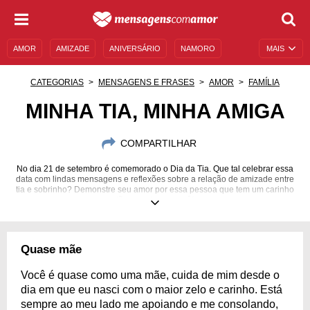
AMOR
AMIZADE
ANIVERSÁRIO
NAMORO
MAIS
SENTIMENTOS
LEGENDAS
DATAS ESPECIAIS
CATEGORIAS
MENSAGENS E FRASES
AMOR
FAMÍLIA
UNIVERSO FEMININO
AUTOAJUDA
DESCULPAS
MINHA TIA, MINHA AMIGA
MENSAGENS E FRASES
MENSAGENS DE ANIVERSÁRIO
COMPARTILHAR
ENTRETENIMENTO
FAMOSOS
BÍBLIA
No dia 21 de setembro é comemorado o Dia da Tia. Que tal celebrar essa
data com lindas mensagens e reflexões sobre a relação de amizade entre
tia e sobrinho? Demonstre seu amor por essa pessoa que tem um carinho
tão grande por você!
Quase mãe
Você é quase como uma mãe, cuida de mim desde o
dia em que eu nasci com o maior zelo e carinho. Está
sempre ao meu lado me apoiando e me consolando,