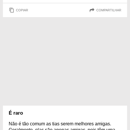
COPIAR
COMPARTILHAR
É raro
Não é tão comum as tias serem melhores amigas.
Geralmente, elas são apenas amigas, pois têm uma