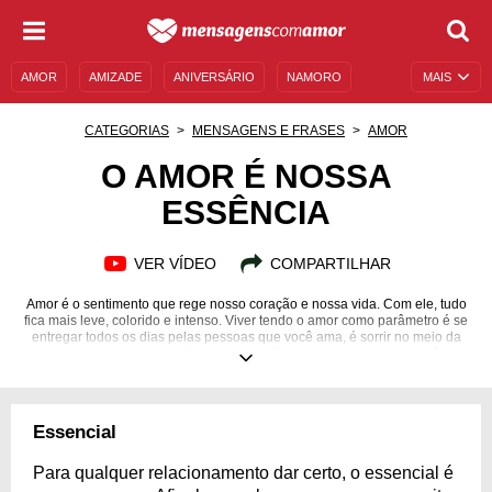
AMOR
AMIZADE
ANIVERSÁRIO
NAMORO
MAIS
SENTIMENTOS
LEGENDAS
DATAS ESPECIAIS
CATEGORIAS
MENSAGENS E FRASES
AMOR
UNIVERSO FEMININO
AUTOAJUDA
DESCULPAS
O AMOR É NOSSA
ESSÊNCIA
MENSAGENS E FRASES
MENSAGENS DE ANIVERSÁRIO
ENTRETENIMENTO
FAMOSOS
BÍBLIA
VER VÍDEO
COMPARTILHAR
Amor é o sentimento que rege nosso coração e nossa vida. Com ele, tudo
fica mais leve, colorido e intenso. Viver tendo o amor como parâmetro é se
entregar todos os dias pelas pessoas que você ama, é sorrir no meio da
tarde sem nenhum motivo aparente... Deixe o amor viver em você!
Essencial
Para qualquer relacionamento dar certo, o essencial é