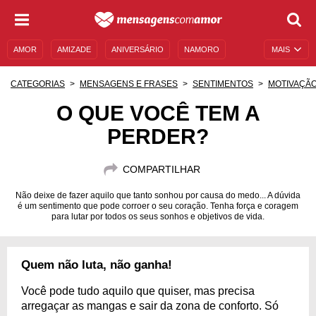
AMOR
AMIZADE
ANIVERSÁRIO
NAMORO
MAIS
SENTIMENTOS
LEGENDAS
DATAS ESPECIAIS
CATEGORIAS
MENSAGENS E FRASES
SENTIMENTOS
MOTIVAÇÃ
UNIVERSO FEMININO
AUTOAJUDA
DESCULPAS
O QUE VOCÊ TEM A
PERDER?
MENSAGENS E FRASES
MENSAGENS DE ANIVERSÁRIO
ENTRETENIMENTO
FAMOSOS
BÍBLIA
COMPARTILHAR
Não deixe de fazer aquilo que tanto sonhou por causa do medo... A dúvida
é um sentimento que pode corroer o seu coração. Tenha força e coragem
para lutar por todos os seus sonhos e objetivos de vida.
Quem não luta, não ganha!
Você pode tudo aquilo que quiser, mas precisa
arregaçar as mangas e sair da zona de conforto. Só