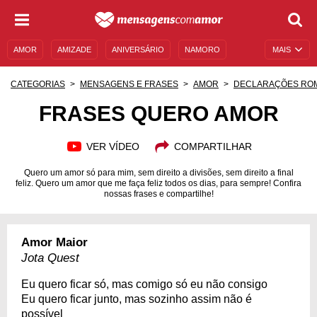
AMOR
AMIZADE
ANIVERSÁRIO
NAMORO
MAIS
SENTIMENTOS
LEGENDAS
DATAS ESPECIAIS
CATEGORIAS
MENSAGENS E FRASES
AMOR
DECLARAÇÕES RO
UNIVERSO FEMININO
AUTOAJUDA
DESCULPAS
FRASES QUERO AMOR
MENSAGENS E FRASES
MENSAGENS DE ANIVERSÁRIO
VER VÍDEO
COMPARTILHAR
ENTRETENIMENTO
FAMOSOS
BÍBLIA
Quero um amor só para mim, sem direito a divisões, sem direito a final
feliz. Quero um amor que me faça feliz todos os dias, para sempre! Confira
nossas frases e compartilhe!
Amor Maior
Jota Quest
Eu quero ficar só, mas comigo só eu não consigo
Eu quero ficar junto, mas sozinho assim não é
possível