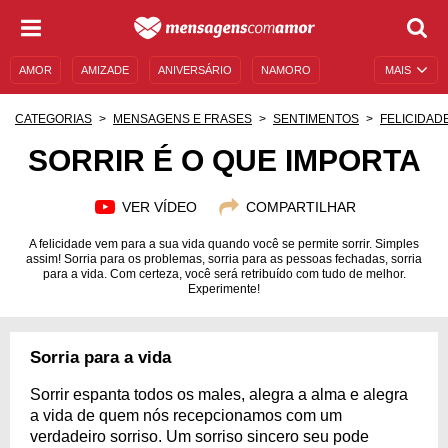
AMOR
AMIZADE
ANIVERSÁRIO
NAMORO
MAIS
SENTIMENTOS
LEGENDAS
DATAS ESPECIAIS
CATEGORIAS
MENSAGENS E FRASES
SENTIMENTOS
FELICIDAD
UNIVERSO FEMININO
AUTOAJUDA
DESCULPAS
SORRIR É O QUE IMPORTA
MENSAGENS E FRASES
MENSAGENS DE ANIVERSÁRIO
VER VÍDEO
COMPARTILHAR
ENTRETENIMENTO
FAMOSOS
BÍBLIA
A felicidade vem para a sua vida quando você se permite sorrir. Simples
assim! Sorria para os problemas, sorria para as pessoas fechadas, sorria
para a vida. Com certeza, você será retribuído com tudo de melhor.
Experimente!
Sorria para a vida
Sorrir espanta todos os males, alegra a alma e alegra
a vida de quem nós recepcionamos com um
verdadeiro sorriso. Um sorriso sincero seu pode