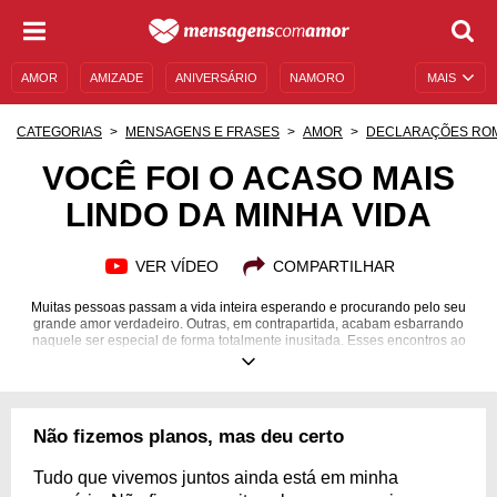
AMOR
AMIZADE
ANIVERSÁRIO
NAMORO
MAIS
SENTIMENTOS
LEGENDAS
DATAS ESPECIAIS
CATEGORIAS
MENSAGENS E FRASES
AMOR
DECLARAÇÕES RO
UNIVERSO FEMININO
AUTOAJUDA
DESCULPAS
VOCÊ FOI O ACASO MAIS
LINDO DA MINHA VIDA
MENSAGENS E FRASES
MENSAGENS DE ANIVERSÁRIO
ENTRETENIMENTO
FAMOSOS
BÍBLIA
VER VÍDEO
COMPARTILHAR
Muitas pessoas passam a vida inteira esperando e procurando pelo seu
grande amor verdadeiro. Outras, em contrapartida, acabam esbarrando
naquele ser especial de forma totalmente inusitada. Esses encontros ao
acaso podem gerar relacionamentos extremamente especiais que, mesmo
que não durem para sempre, ficam guardados na mente e no coração de
todos os envolvidos! Esses lindos acasos, que resultam em relações belas
e muito emocionantes, são muito aproveitados pelas pessoas, e mais do
que isso: sempre são lembrados de forma carinhosa, afinal, estamos
Não fizemos planos, mas deu certo
tratando de um evento importante. Pensando nisso, separamos 17
mensagens que falam justamente sobre esses inesperados casos de
amor. Confira
Tudo que vivemos juntos ainda está em minha