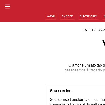
AMOR
AMIZADE
ANIVERSÁRIO
DESCULPAS
MENSAGENS E FRASES
CATEGORIA
O amor é um ato tão g
pessoas ficará traçado 
Seu sorriso
Seu sorriso transforma o meu mun
chuvosos e traz o sol de volta pa