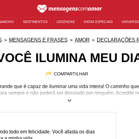
NAMORO
SENTIMENTOS
LEGENDAS
DATAS ESPECIAIS
UNIVERSO
MENSAGENS DE ANIVERSÁRIO
ENTRETENIMENTO
FAMOSOS
BÍBLIA
S
MENSAGENS E FRASES
AMOR
DECLARAÇÕES 
VOCÊ ILUMINA MEU DI
COMPARTILHAR
rande que é capaz de iluminar uma vida inteira! O caminho que
para sempre e não poderá ser desviado por ninguém. Acredite no
se com essas lindas frases amorosas.
do todo em felicidade. Você afasta os dias
ra a minha vida.