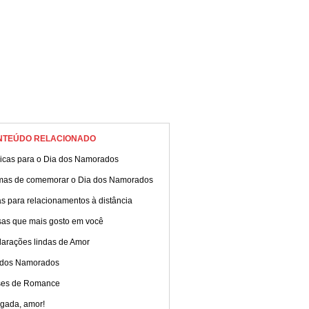
NTEÚDO RELACIONADO
icas para o Dia dos Namorados
mas de comemorar o Dia dos Namorados
s para relacionamentos à distância
sas que mais gosto em você
larações lindas de Amor
 dos Namorados
ses de Romance
igada, amor!