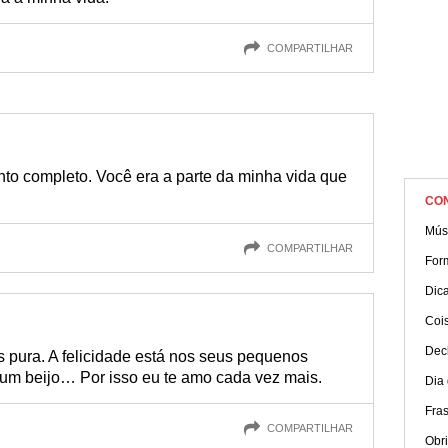
COMPARTILHAR
to completo. Você era a parte da minha vida que
CO
Mús
COMPARTILHAR
For
Dica
Coi
Dec
 pura. A felicidade está nos seus pequenos
 um beijo… Por isso eu te amo cada vez mais.
Dia
Fra
COMPARTILHAR
Obr