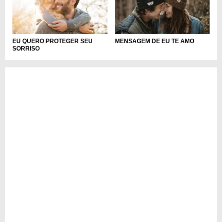
EU QUERO PROTEGER SEU
MENSAGEM DE EU TE AMO
SORRISO