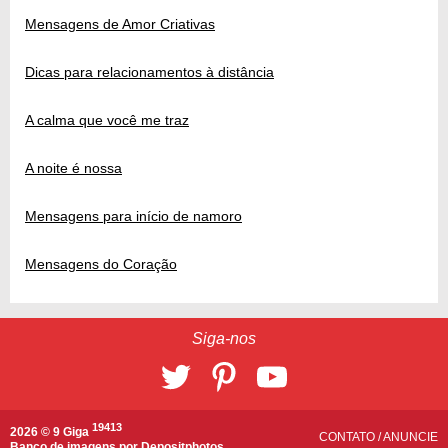
Mensagens de Amor Criativas
Dicas para relacionamentos à distância
A calma que você me traz
A noite é nossa
Mensagens para início de namoro
Mensagens do Coração
Siga-nos
19413
2026 © 9 Giga
CONTATO
/
ANUNCIE
Banco de imagens por
Depositphotos