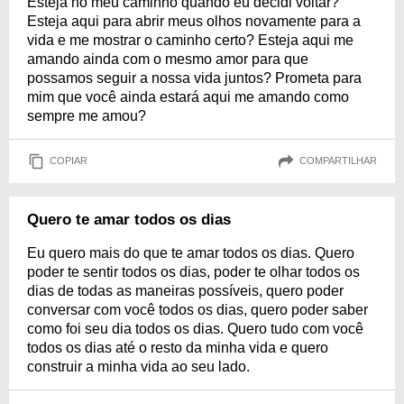
Esteja no meu caminho quando eu decidi voltar?
Esteja aqui para abrir meus olhos novamente para a
vida e me mostrar o caminho certo? Esteja aqui me
amando ainda com o mesmo amor para que
possamos seguir a nossa vida juntos? Prometa para
mim que você ainda estará aqui me amando como
sempre me amou?
COPIAR
COMPARTILHAR
Quero te amar todos os dias
Eu quero mais do que te amar todos os dias. Quero
poder te sentir todos os dias, poder te olhar todos os
dias de todas as maneiras possíveis, quero poder
conversar com você todos os dias, quero poder saber
como foi seu dia todos os dias. Quero tudo com você
todos os dias até o resto da minha vida e quero
construir a minha vida ao seu lado.