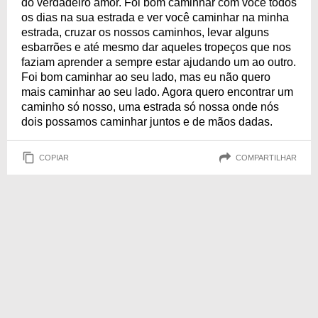
do verdadeiro amor. Foi bom caminhar com você todos
os dias na sua estrada e ver você caminhar na minha
estrada, cruzar os nossos caminhos, levar alguns
esbarrões e até mesmo dar aqueles tropeços que nos
faziam aprender a sempre estar ajudando um ao outro.
Foi bom caminhar ao seu lado, mas eu não quero
mais caminhar ao seu lado. Agora quero encontrar um
caminho só nosso, uma estrada só nossa onde nós
dois possamos caminhar juntos e de mãos dadas.
COPIAR
COMPARTILHAR