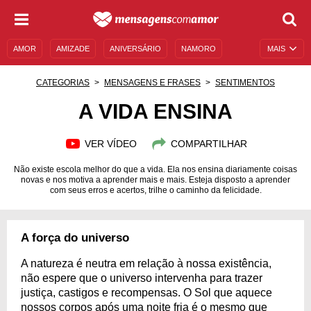
AMOR
AMIZADE
ANIVERSÁRIO
NAMORO
MAIS
SENTIMENTOS
LEGENDAS
DATAS ESPECIAIS
CATEGORIAS
MENSAGENS E FRASES
SENTIMENTOS
UNIVERSO FEMININO
AUTOAJUDA
DESCULPAS
A VIDA ENSINA
MENSAGENS E FRASES
MENSAGENS DE ANIVERSÁRIO
VER VÍDEO
COMPARTILHAR
ENTRETENIMENTO
FAMOSOS
BÍBLIA
Não existe escola melhor do que a vida. Ela nos ensina diariamente coisas
novas e nos motiva a aprender mais e mais. Esteja disposto a aprender
com seus erros e acertos, trilhe o caminho da felicidade.
A força do universo
A natureza é neutra em relação à nossa existência,
não espere que o universo intervenha para trazer
justiça, castigos e recompensas. O Sol que aquece
nossos corpos após uma noite fria é o mesmo que