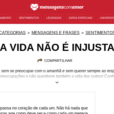
NAMORO
SENTIMENTOS
LEGENDAS
DATAS ESPECIAIS
UNIVERSO
MENSAGENS DE ANIVERSÁRIO
ENTRETENIMENTO
FAMOSOS
BÍBLIA
CATEGORIAS
MENSAGENS E FRASES
SENTIMENTO
A VIDA NÃO É INJUST
COMPARTILHAR
, sem se preocupar com o amanhã e sem querer sempre as res
 preocupações e não questione também a vida dos outros! Con
caminho e aprenda a lidar com todas as adversidades!
 passa no coração de cada um. Não há nada que
apenas age como deve ser e como cada um merece.