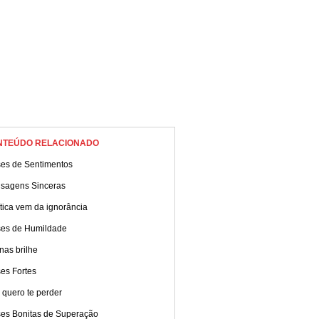
NTEÚDO RELACIONADO
ses de Sentimentos
sagens Sinceras
ítica vem da ignorância
ses de Humildade
nas brilhe
es Fortes
 quero te perder
ses Bonitas de Superação