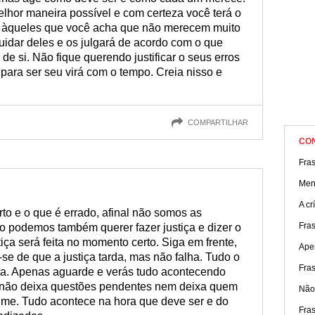
elhor maneira possível e com certeza você terá o
o àqueles que você acha que não merecem muito
uidar deles e os julgará de acordo com o que
 de si. Não fique querendo justificar o seus erros
para ser seu virá com o tempo. Creia nisso e
COMPARTILHAR
CO
Fra
Men
A cr
rto e o que é errado, afinal não somos as
Fra
 podemos também querer fazer justiça e dizer o
iça será feita no momento certo. Siga em frente,
Ape
se de que a justiça tarda, mas não falha. Tudo o
Fras
rta. Apenas aguarde e verás tudo acontecendo
a não deixa questões pendentes nem deixa quem
Não
lume. Tudo acontece na hora que deve ser e do
Fra