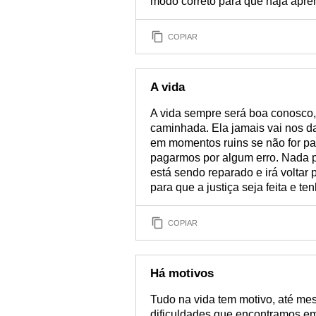
modo correto para que haja apre
COPIAR
A vida
A vida sempre será boa conosco
caminhada. Ela jamais vai nos d
em momentos ruins se não for pa
pagarmos por algum erro. Nada 
está sendo reparado e irá voltar
para que a justiça seja feita e t
COPIAR
Há motivos
Tudo na vida tem motivo, até me
dificuldades que encontramos e