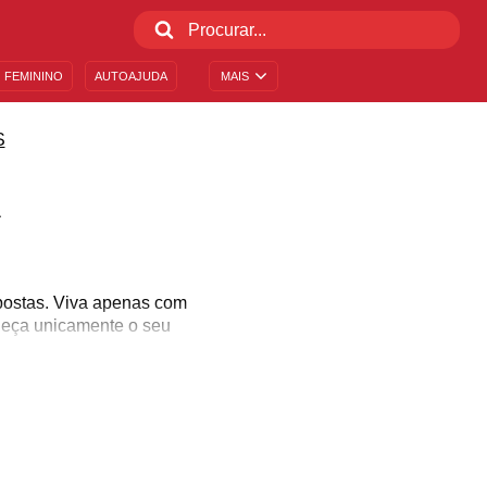
 FEMININO
AUTOAJUDA
MAIS
S
A
postas. Viva apenas com
heça unicamente o seu