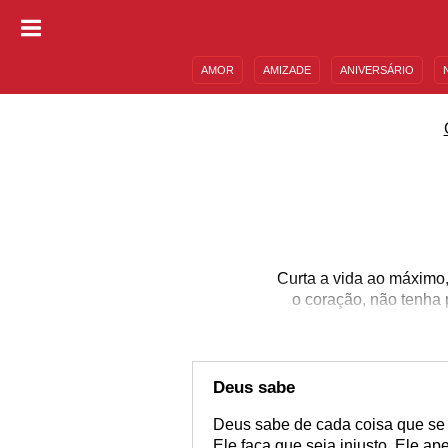
AMOR
AMIZADE
ANIVERSÁRIO
DESCULPAS
MENSAGENS E FRASES
Curta a vida ao máximo
o coração, não tenha
Deus sabe
Deus sabe de cada coisa que se
Ele faça que seja injusto. Ele 