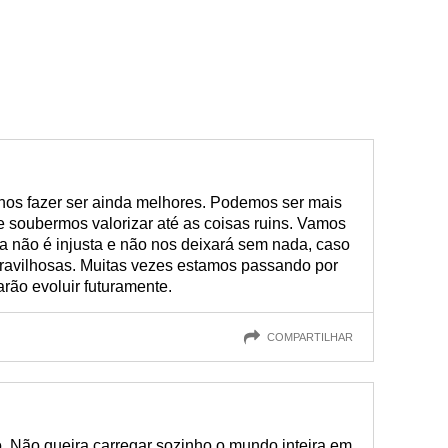
nos fazer ser ainda melhores. Podemos ser mais
e soubermos valorizar até as coisas ruins. Vamos
a não é injusta e não nos deixará sem nada, caso
avilhosas. Muitas vezes estamos passando por
rão evoluir futuramente.
COMPARTILHAR
o. Não queira carregar sozinho o mundo inteira em