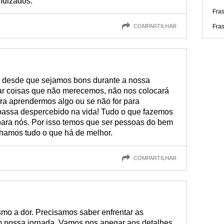
ndizados.
Fras
COMPARTILHAR
Fra
, desde que sejamos bons durante a nossa
ar coisas que não merecemos, não nos colocará
ra aprendermos algo ou se não for para
passa despercebido na vida! Tudo o que fazemos
 para nós. Por isso temos que ser pessoas do bem
enhamos tudo o que há de melhor.
COMPARTILHAR
smo a dor. Precisamos saber enfrentar as
m nossa jornada. Vamos nos apegar aos detalhes