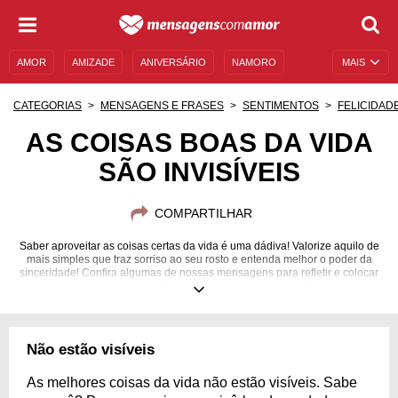
AMOR
AMIZADE
ANIVERSÁRIO
NAMORO
MAIS
SENTIMENTOS
LEGENDAS
DATAS ESPECIAIS
CATEGORIAS
MENSAGENS E FRASES
SENTIMENTOS
FELICIDAD
UNIVERSO FEMININO
AUTOAJUDA
DESCULPAS
AS COISAS BOAS DA VIDA
SÃO INVISÍVEIS
MENSAGENS E FRASES
MENSAGENS DE ANIVERSÁRIO
ENTRETENIMENTO
FAMOSOS
BÍBLIA
COMPARTILHAR
Saber aproveitar as coisas certas da vida é uma dádiva! Valorize aquilo de
mais simples que traz sorriso ao seu rosto e entenda melhor o poder da
sinceridade! Confira algumas de nossas mensagens para refletir e colocar
esse sentimento tão nobre dentro do seu coração.
Não estão visíveis
As melhores coisas da vida não estão visíveis. Sabe