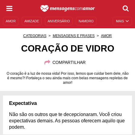
AMOR
AMIZADE
ANIVERSÁRIO
NAMORO
MAIS
SENTIMENTOS
LEGENDAS
DATAS ESPECIAIS
CATEGORIAS
MENSAGENS E FRASES
AMOR
UNIVERSO FEMININO
AUTOAJUDA
DESCULPAS
CORAÇÃO DE VIDRO
MENSAGENS E FRASES
MENSAGENS DE ANIVERSÁRIO
COMPARTILHAR
ENTRETENIMENTO
FAMOSOS
BÍBLIA
O coração é a luz de nossa vida! Por isso, temos que cuidar bem dele, não
é mesmo?! Fortaleça o seu ainda mais com belas mensagens repletas de
amor!
Expectativa
Não são os outros que te decepcionaram. Você criou
expectativas demais. As pessoas oferecem aquilo que
podem.