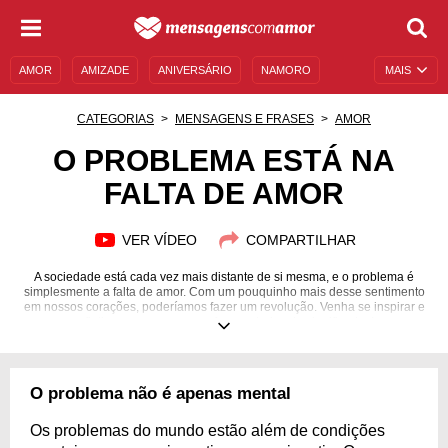
AMOR
AMIZADE
ANIVERSÁRIO
NAMORO
MAIS
SENTIMENTOS
LEGENDAS
DATAS ESPECIAIS
CATEGORIAS
MENSAGENS E FRASES
AMOR
UNIVERSO FEMININO
AUTOAJUDA
DESCULPAS
O PROBLEMA ESTÁ NA
FALTA DE AMOR
MENSAGENS E FRASES
MENSAGENS DE ANIVERSÁRIO
ENTRETENIMENTO
FAMOSOS
BÍBLIA
VER VÍDEO
COMPARTILHAR
A sociedade está cada vez mais distante de si mesma, e o problema é
simplesmente a falta de amor. Com um pouquinho mais desse sentimento
em nossos corações, poderíamos fazer um revolução. Venha se inspirar e
refletir com mensagens e frases cheias de significados!
O problema não é apenas mental
Os problemas do mundo estão além de condições