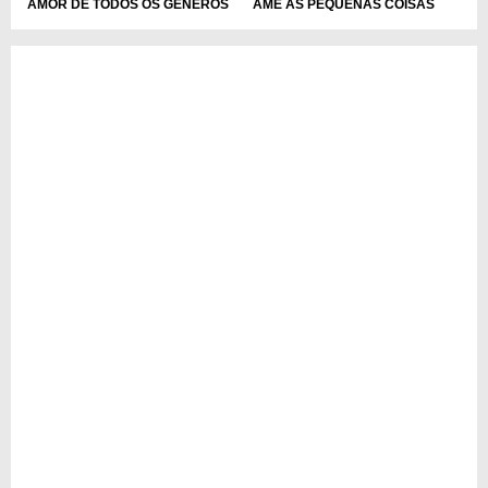
AMOR DE TODOS OS GÊNEROS
AME AS PEQUENAS COISAS