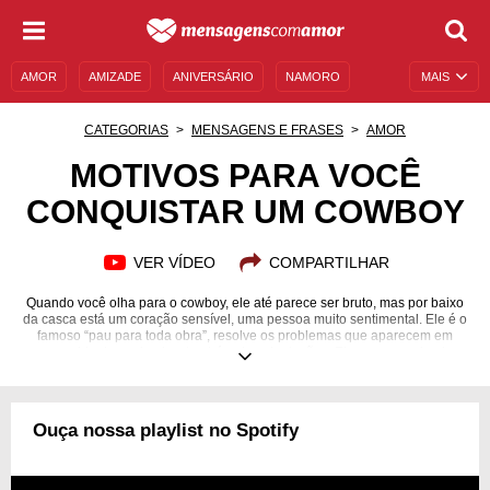
AMOR
AMIZADE
ANIVERSÁRIO
NAMORO
MAIS
SENTIMENTOS
LEGENDAS
DATAS ESPECIAIS
CATEGORIAS
MENSAGENS E FRASES
AMOR
UNIVERSO FEMININO
AUTOAJUDA
DESCULPAS
MOTIVOS PARA VOCÊ
CONQUISTAR UM COWBOY
MENSAGENS E FRASES
MENSAGENS DE ANIVERSÁRIO
ENTRETENIMENTO
FAMOSOS
BÍBLIA
VER VÍDEO
COMPARTILHAR
Quando você olha para o cowboy, ele até parece ser bruto, mas por baixo
da casca está um coração sensível, uma pessoa muito sentimental. Ele é o
famoso “pau para toda obra”, resolve os problemas que aparecem em
casa, cuida dos animais e também das plantações. Ele ama os animais e
estar em contato com a natureza é muito importante para ele. Você vai
viver grandes emoções, passear por lugares diferente e desfrutar de
coisas simples mas que são muito melhores do que qualquer dinheiro
possa comprar. Você encontrará no cowboy muito amor pela família e pela
Ouça nossa playlist no Spotify
vida, além de uma pessoa de muita fé. Confira motivos para você
conquistar um cowboy.