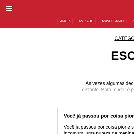
AMOR
AMIZADE
ANIVERSÁRIO
DESCULPAS
MENSAGENS E FRASES
CATEGO
ESC
Às vezes algumas deci
distante. Para mudar é p
mas depo
Você já passou por coisa pior
Você já passou por coisa pior e s
incomum, uma pureza de menina