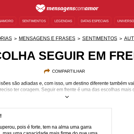
NAMORO
SENTIMENTOS
LEGENDAS
DATAS ESPECIAIS
UNIVERSO
MENSAGENS DE ANIVERSÁRIO
ENTRETENIMENTO
FAMOSOS
BÍBLIA
RIAS
MENSAGENS E FRASES
SENTIMENTOS
AUT
OLHA SEGUIR EM FR
COMPARTILHAR
sões são adiadas e, com isso, um destino diferente também vai
reciso ter coragem. Seguir em frente é uma das escolhas mais 
is que ela é concretizada tudo começa a caminhar para um n
!
uperou, pois é forte, tem na alma uma garra
, mas uma capacidade mais firme do que uma