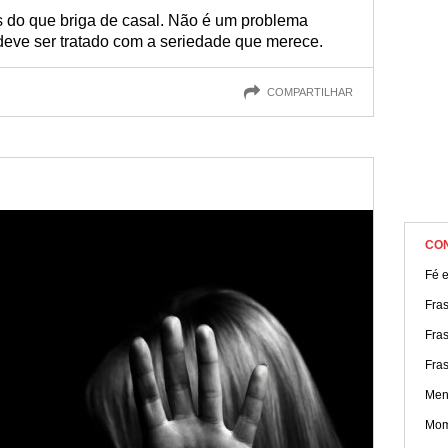
s do que briga de casal. Não é um problema
eve ser tratado com a seriedade que merece.
COMPARTILHAR
CO
Fé e
Fra
Fras
Fra
Men
Mom