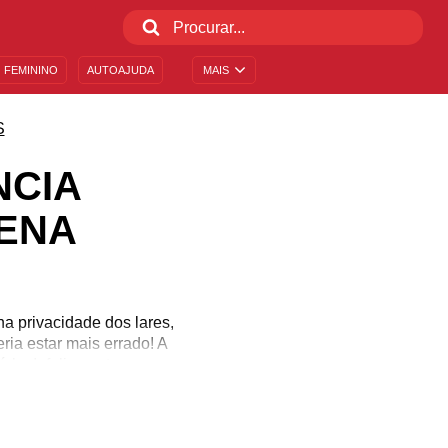
 FEMININO
AUTOAJUDA
MAIS
S
NCIA
ENA
a privacidade dos lares,
ia estar mais errado! A
la. Infelizmente, o
sificar o combate a ela
a com frases que mostram
 sua parte!