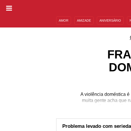
AMOR
AMIZADE
ANIVERSÁRIO
DESCULPAS
MENSAGENS E FRASES
FRA
DO
A violência doméstica é
muita gente acha que n
violência doméstic
isolamento social trou
nesta quarentena. Espal
que esse m
Problema levado com seried