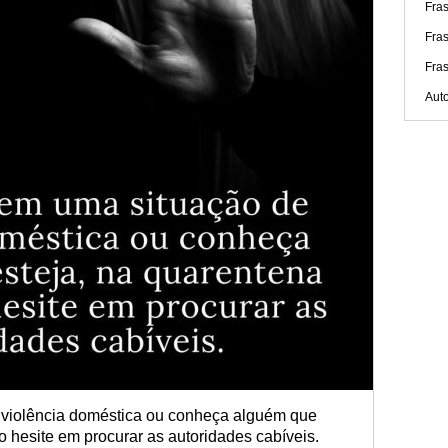
Fras
Fra
Fra
Aut
 violência doméstica ou conheça alguém que
o hesite em procurar as autoridades cabíveis.