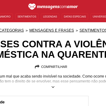
NAMORO
SENTIMENTOS
LEGENDAS
DATAS ESPECIAIS
UNIVERSO
MENSAGENS DE ANIVERSÁRIO
ENTRETENIMENTO
FAMOSOS
BÍBLIA
CATEGORIAS
MENSAGENS E FRASES
SENTIMENTO
SES CONTRA A VIOLÊ
MÉSTICA NA QUARENT
COMPARTILHAR
 um mal que acaba sendo invisível na sociedade. Como ocorre n
ão tem o direito de se envolver, mas esse pensamento não poder
a deve ser combatida e é um dever de toda a sociedade enfrentá-
xe um aumento nos casos de violência, por isso é preciso inten
he conscientização contra a violência doméstica na quarenten
al é ainda muito forte e só vai parar quando cada pessoa fizer a
ade