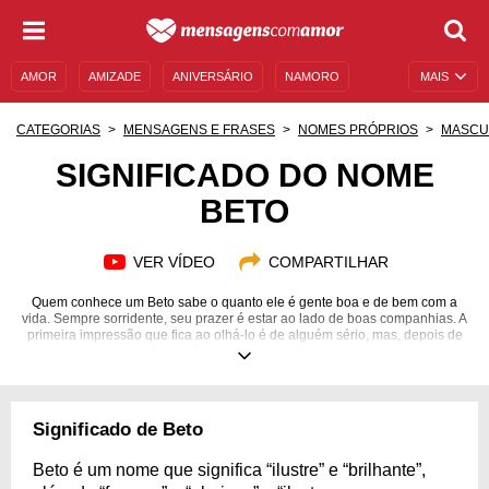
AMOR
AMIZADE
ANIVERSÁRIO
NAMORO
MAIS
SENTIMENTOS
LEGENDAS
DATAS ESPECIAIS
CATEGORIAS
MENSAGENS E FRASES
NOMES PRÓPRIOS
MASCU
UNIVERSO FEMININO
AUTOAJUDA
DESCULPAS
SIGNIFICADO DO NOME
BETO
MENSAGENS E FRASES
MENSAGENS DE ANIVERSÁRIO
ENTRETENIMENTO
FAMOSOS
BÍBLIA
VER VÍDEO
COMPARTILHAR
Quem conhece um Beto sabe o quanto ele é gente boa e de bem com a
vida. Sempre sorridente, seu prazer é estar ao lado de boas companhias. A
primeira impressão que fica ao olhá-lo é de alguém sério, mas, depois de
uma conversa, verás o quão parceiro ele é. Além disso, é um homem
extremamente focado em seus objetivos e disposto a aprender com o que
a vida lhe oferece de lição. No amor, ele se entrega intensamente à
parceira e faz de tudo para que ela se sinta amada. Apesar de gostar de
pessoas, não curte muita bagunça e sempre opta pela sua própria
Significado de Beto
companhia, que o tranquiliza e o deixa em paz. Gostou de saber sobre um
Beto? Saiba aqui mais curiosidades a respeito desse homem especial!
Beto é um nome que significa “ilustre” e “brilhante”,