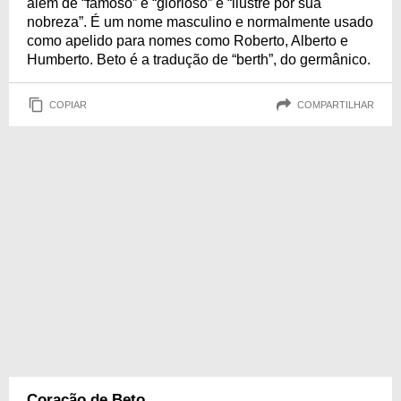
além de “famoso” e “glorioso” e “ilustre por sua
nobreza”. É um nome masculino e normalmente usado
como apelido para nomes como Roberto, Alberto e
Humberto. Beto é a tradução de “berth”, do germânico.
COPIAR
COMPARTILHAR
Coração de Beto