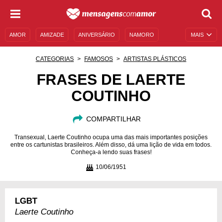
AMOR
AMIZADE
ANIVERSÁRIO
NAMORO
MAIS
SENTIMENTOS
LEGENDAS
DATAS ESPECIAIS
CATEGORIAS
FAMOSOS
ARTISTAS PLÁSTICOS
UNIVERSO FEMININO
AUTOAJUDA
DESCULPAS
FRASES DE LAERTE
COUTINHO
MENSAGENS E FRASES
MENSAGENS DE ANIVERSÁRIO
ENTRETENIMENTO
FAMOSOS
BÍBLIA
COMPARTILHAR
Transexual, Laerte Coutinho ocupa uma das mais importantes posições
entre os cartunistas brasileiros. Além disso, dá uma lição de vida em todos.
Conheça-a lendo suas frases!
10/06/1951
LGBT
Laerte Coutinho