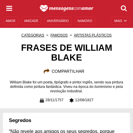
AMOR
AMIZADE
ANIVERSÁRIO
NAMORO
MAIS
SENTIMENTOS
LEGENDAS
DATAS ESPECIAIS
CATEGORIAS
FAMOSOS
ARTISTAS PLÁSTICOS
UNIVERSO FEMININO
AUTOAJUDA
DESCULPAS
FRASES DE WILLIAM
BLAKE
MENSAGENS E FRASES
MENSAGENS DE ANIVERSÁRIO
ENTRETENIMENTO
FAMOSOS
BÍBLIA
COMPARTILHAR
William Blake foi um poeta, tipógrafo e pintor inglês, sendo sua pintura
definida como pintura fantástica. Viveu na época do iluminismo e pela
revolução industrial.
28/11/1757
12/08/1827
Segredos
“Não revele aos amigos os seus segredos, porque