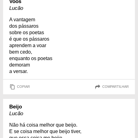
Voos
Lucão
A vantagem
dos pássaros
sobre os poetas
é que os pássaros
aprendem a voar
bem cedo,
enquanto os poetas
demoram
a versar.
COPIAR
COMPARTILHAR
Beijo
Lucão
Não há coisa melhor que beijo.
E se coisa melhor que beijo tiver,
que essa coisa me beije.