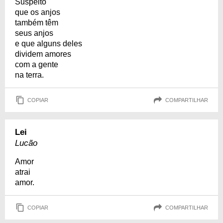
Suspeito
que os anjos
também têm
seus anjos
e que alguns deles
dividem amores
com a gente
na terra.
COPIAR
COMPARTILHAR
Lei
Lucão
Amor
atrai
amor.
COPIAR
COMPARTILHAR