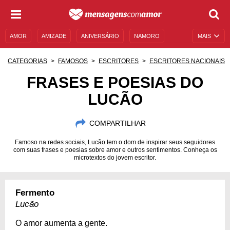
AMOR
AMIZADE
ANIVERSÁRIO
NAMORO
MAIS
SENTIMENTOS
LEGENDAS
DATAS ESPECIAIS
CATEGORIAS
FAMOSOS
ESCRITORES
ESCRITORES NACIONAIS
UNIVERSO FEMININO
AUTOAJUDA
DESCULPAS
FRASES E POESIAS DO
LUCÃO
MENSAGENS E FRASES
MENSAGENS DE ANIVERSÁRIO
ENTRETENIMENTO
FAMOSOS
BÍBLIA
COMPARTILHAR
Famoso na redes sociais, Lucão tem o dom de inspirar seus seguidores
com suas frases e poesias sobre amor e outros sentimentos. Conheça os
microtextos do jovem escritor.
Fermento
Lucão
O amor aumenta a gente.