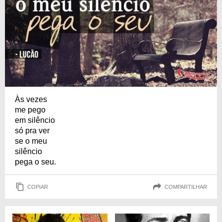
Às vezes
me pego
em silêncio
só pra ver
se o meu
silêncio
pega o seu.
COPIAR
COMPARTILHAR