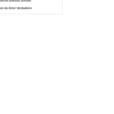
uenas poesias bonitas
ses de Amor Verdadeiro