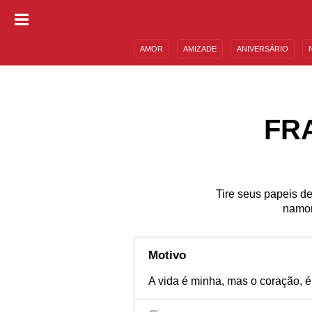
AMOR
AMIZADE
ANIVERSÁRIO
DESCULPAS
MENSAGENS E FRASES
FR
Tire seus papeis de
namor
Motivo
A vida é minha, mas o coração, é