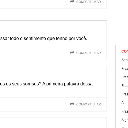
COMPARTILHAR
ssar todo o sentimento que tenho por você.
CO
COMPARTILHAR
Sen
Fra
Fra
os os seus sorrisos? A primeira palavra dessa
Fra
Fra
Ain
COMPARTILHAR
Fra
Sign