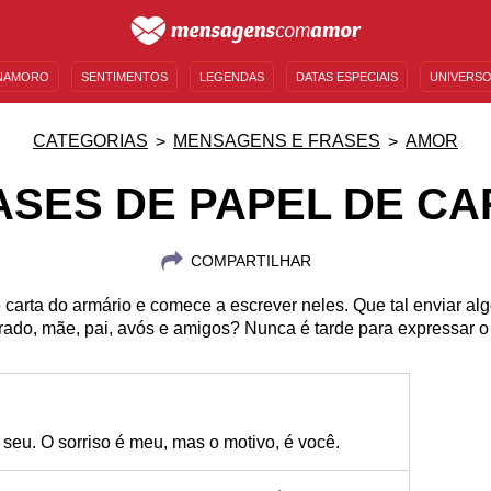
NAMORO
SENTIMENTOS
LEGENDAS
DATAS ESPECIAIS
UNIVERSO
MENSAGENS DE ANIVERSÁRIO
ENTRETENIMENTO
FAMOSOS
BÍBLIA
CATEGORIAS
MENSAGENS E FRASES
AMOR
ASES DE PAPEL DE CA
COMPARTILHAR
 carta do armário e comece a escrever neles. Que tal enviar al
ado, mãe, pai, avós e amigos? Nunca é tarde para expressar o
 seu. O sorriso é meu, mas o motivo, é você.