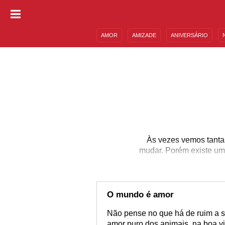
AMOR
AMIZADE
ANIVERSÁRIO
DESCULPAS
MENSAGENS E FRASES
Às vezes vemos tanta
mudar. Porém existe um 
nós do mal
O mundo é amor
Não pense no que há de ruim a s
amor puro dos animais, na boa v