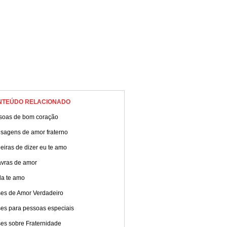
NTEÚDO RELACIONADO
soas de bom coração
sagens de amor fraterno
iras de dizer eu te amo
avras de amor
da te amo
ses de Amor Verdadeiro
ses para pessoas especiais
ses sobre Fraternidade