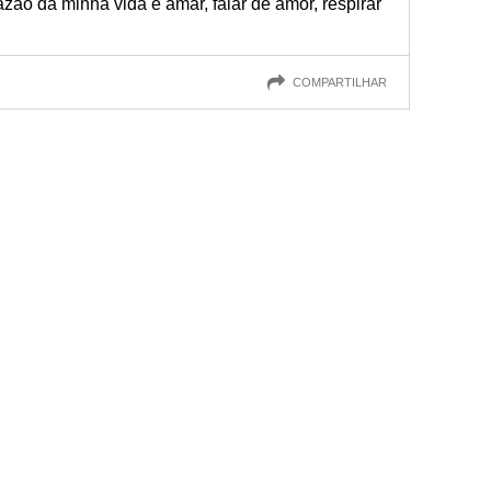
azão da minha vida é amar, falar de amor, respirar
COMPARTILHAR