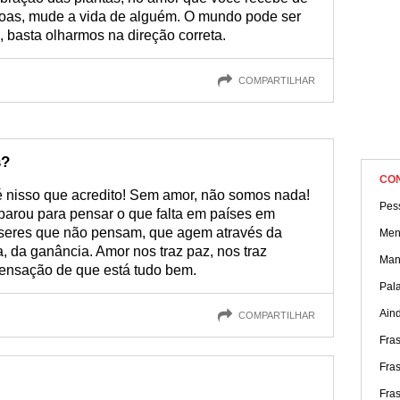
boas, mude a vida de alguém. O mundo pode ser
 basta olharmos na direção correta.
COMPARTILHAR
s?
CO
 nisso que acredito! Sem amor, não somos nada!
Pes
 parou para pensar o que falta em países em
seres que não pensam, que agem através da
Men
ja, da ganância. Amor nos traz paz, nos traz
Mane
 sensação de que está tudo bem.
Pal
Ain
COMPARTILHAR
Fra
Fra
Fra