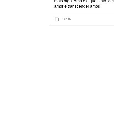
mais digo. Amo é o que sinto. A r
amor e transcender amor!
COPIAR