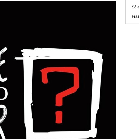
Só 
Fra