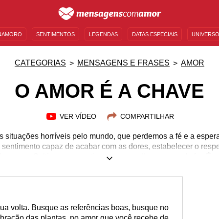
NAMORO
SENTIMENTOS
LEGENDAS
DATAS ESPECIAIS
UNIVERSO
MENSAGENS DE ANIVERSÁRIO
ENTRETENIMENTO
FAMOSOS
BÍBLIA
CATEGORIAS
MENSAGENS E FRASES
AMOR
O AMOR É A CHAVE
VER VÍDEO
COMPARTILHAR
s situações horríveis pelo mundo, que perdemos a fé e a esper
sentimento capaz de acabar com as dores, estabelecer o respe
: o amor. Cultive esse sentimento e espalhe-o por onde for. É c
ua volta. Busque as referências boas, busque no
ibração das plantas, no amor que você recebe de