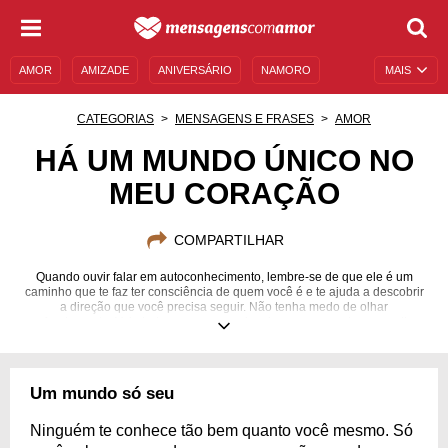
AMOR
AMIZADE
ANIVERSÁRIO
NAMORO
MAIS
SENTIMENTOS
LEGENDAS
DATAS ESPECIAIS
CATEGORIAS
MENSAGENS E FRASES
AMOR
UNIVERSO FEMININO
AUTOAJUDA
DESCULPAS
HÁ UM MUNDO ÚNICO NO
MEU CORAÇÃO
MENSAGENS E FRASES
MENSAGENS DE ANIVERSÁRIO
ENTRETENIMENTO
FAMOSOS
BÍBLIA
COMPARTILHAR
Quando ouvir falar em autoconhecimento, lembre-se de que ele é um
caminho que te faz ter consciência de quem você é e te ajuda a descobrir
a direção que você precisa seguir. Não tenha medo de olhar
profundamente. Veja belas mensagens, inspire-se e aprenda como olhar
melhor para o seu interior.
Um mundo só seu
Ninguém te conhece tão bem quanto você mesmo. Só