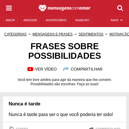
AMOR
AMIZADE
ANIVERSÁRIO
NAMORO
MAIS
SENTIMENTOS
LEGENDAS
DATAS ESPECIAIS
CATEGORIAS
MENSAGENS E FRASES
SENTIMENTOS
MOTIVAÇÃ
UNIVERSO FEMININO
AUTOAJUDA
DESCULPAS
FRASES SOBRE
POSSIBILIDADES
MENSAGENS E FRASES
MENSAGENS DE ANIVERSÁRIO
ENTRETENIMENTO
FAMOSOS
BÍBLIA
VER VÍDEO
COMPARTILHAR
Você tem livre arbítrio para agir da maneira que lhe convém.
Possibilidades são escolhas. Faça as suas!
Nunca é tarde
Nunca é tarde para ser o que você poderia ter sido!
COPIAR
COMPARTILHAR