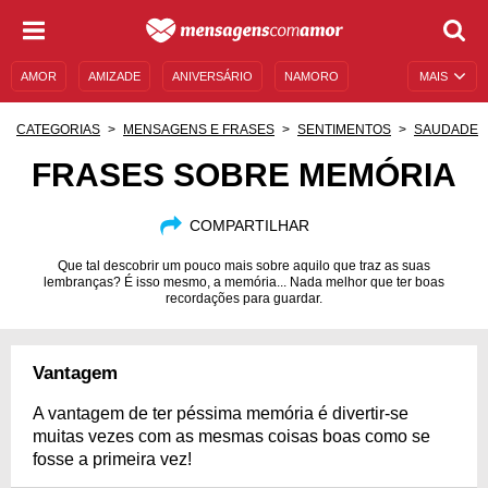
AMOR
AMIZADE
ANIVERSÁRIO
NAMORO
MAIS
SENTIMENTOS
LEGENDAS
DATAS ESPECIAIS
CATEGORIAS
MENSAGENS E FRASES
SENTIMENTOS
SAUDADE
UNIVERSO FEMININO
AUTOAJUDA
DESCULPAS
FRASES SOBRE MEMÓRIA
MENSAGENS E FRASES
MENSAGENS DE ANIVERSÁRIO
COMPARTILHAR
ENTRETENIMENTO
FAMOSOS
BÍBLIA
Que tal descobrir um pouco mais sobre aquilo que traz as suas
lembranças? É isso mesmo, a memória... Nada melhor que ter boas
recordações para guardar.
Vantagem
A vantagem de ter péssima memória é divertir-se
muitas vezes com as mesmas coisas boas como se
fosse a primeira vez!