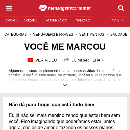
AMOR
AMIZADE
ANIVERSÁRIO
NAMORO
MAIS
SENTIMENTOS
LEGENDAS
DATAS ESPECIAIS
CATEGORIAS
MENSAGENS E FRASES
SENTIMENTOS
SAUDADE
UNIVERSO FEMININO
AUTOAJUDA
DESCULPAS
VOCÊ ME MARCOU
MENSAGENS E FRASES
MENSAGENS DE ANIVERSÁRIO
VER VÍDEO
COMPARTILHAR
ENTRETENIMENTO
FAMOSOS
BÍBLIA
Algumas pessoas simplesmente marcam nossas vidas da melhor forma
possível, e você foi uma delas. Na verdade, você foi a única pessoa que
me marcou dessa maneira. Sonho com um futuro só nosso, finalmente
vivendo felizes o nosso amor. Seria possível?
Não dá para fingir que está tudo bem
Eu já não sei mais mentir dizendo que estou bem sem
você. Fico imaginando que poderíamos estar juntos
agora, cheios de amor e fazendo os nossos planos,