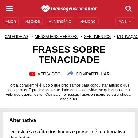
AMOR
AMIZADE
ANIVERSÁRIO
NAMORO
MAIS
SENTIMENTOS
LEGENDAS
DATAS ESPECIAIS
CATEGORIAS
MENSAGENS E FRASES
SENTIMENTOS
MOTIVAÇÃ
UNIVERSO FEMININO
AUTOAJUDA
DESCULPAS
FRASES SOBRE
TENACIDADE
MENSAGENS E FRASES
MENSAGENS DE ANIVERSÁRIO
ENTRETENIMENTO
FAMOSOS
BÍBLIA
VER VÍDEO
COMPARTILHAR
Força, coragem fé é tudo o que precisamos para conquistar aquilo o que
desejamos. É preciso ter tenacidade em nossas vidas se quisermos ter a
vida que queremos ter. Compartilhe nossas frases e inspire-se para chegar
onde quer.
Alternativa
Desistir é a saída dos fracos e persistir é a alternativa