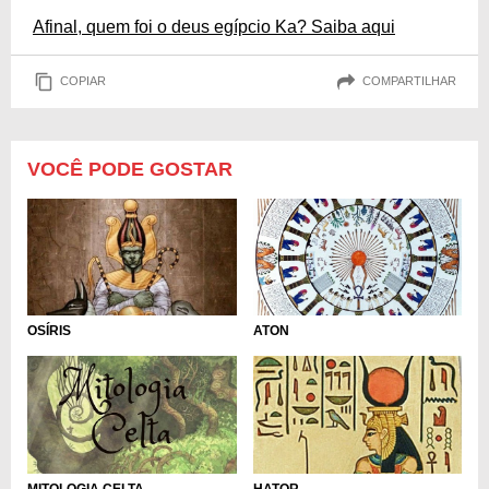
Afinal, quem foi o deus egípcio Ka? Saiba aqui
COPIAR
COMPARTILHAR
VOCÊ PODE GOSTAR
ATON
OSÍRIS