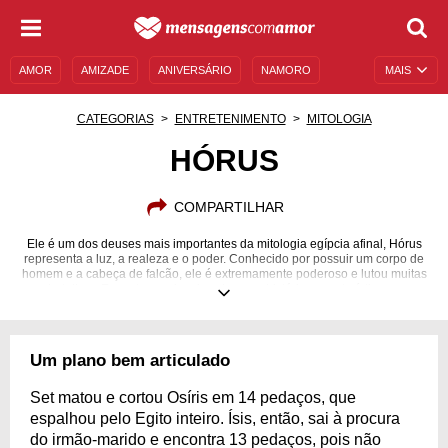
AMOR
AMIZADE
ANIVERSÁRIO
NAMORO
MAIS
SENTIMENTOS
LEGENDAS
DATAS ESPECIAIS
CATEGORIAS
ENTRETENIMENTO
MITOLOGIA
UNIVERSO FEMININO
AUTOAJUDA
DESCULPAS
HÓRUS
MENSAGENS E FRASES
MENSAGENS DE ANIVERSÁRIO
COMPARTILHAR
ENTRETENIMENTO
FAMOSOS
BÍBLIA
Ele é um dos deuses mais importantes da mitologia egípcia afinal, Hórus
representa a luz, a realeza e o poder. Conhecido por possuir um corpo de
homem e a cabeça de falcão, ele é extremamente poderoso e lutou muitas
batalhas. Encontre aqui mais sobre sua história, características e
curiosidades.
Um plano bem articulado
Set matou e cortou Osíris em 14 pedaços, que
espalhou pelo Egito inteiro. Ísis, então, sai à procura
do irmão-marido e encontra 13 pedaços, pois não