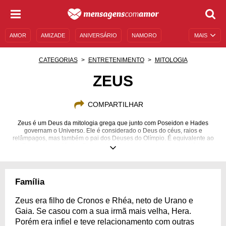
AMOR
AMIZADE
ANIVERSÁRIO
NAMORO
MAIS
SENTIMENTOS
LEGENDAS
DATAS ESPECIAIS
CATEGORIAS
ENTRETENIMENTO
MITOLOGIA
UNIVERSO FEMININO
AUTOAJUDA
DESCULPAS
ZEUS
MENSAGENS E FRASES
MENSAGENS DE ANIVERSÁRIO
COMPARTILHAR
ENTRETENIMENTO
FAMOSOS
BÍBLIA
Zeus é um Deus da mitologia grega que junto com Poseidon e Hades
governam o Universo. Ele é considerado o Deus do céus, raios e
relâmpagos, mas também o pai dos Deuses do Olímpio. É equivalente ao
Deus romano Júpiter. Saiba tudo sobre ele e conheça sua história.
Família
Zeus era filho de Cronos e Rhéa, neto de Urano e
Gaia. Se casou com a sua irmã mais velha, Hera.
Porém era infiel e teve relacionamento com outras