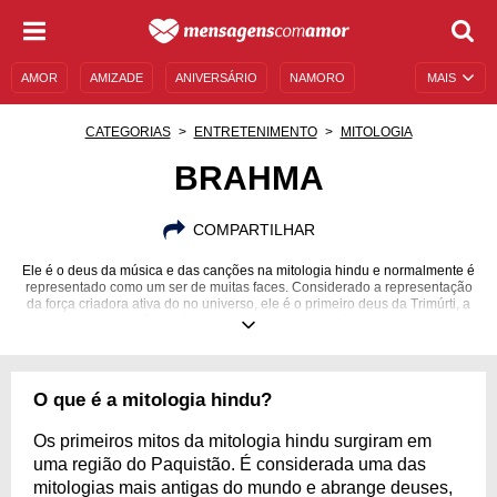
AMOR
AMIZADE
ANIVERSÁRIO
NAMORO
MAIS
SENTIMENTOS
LEGENDAS
DATAS ESPECIAIS
CATEGORIAS
ENTRETENIMENTO
MITOLOGIA
UNIVERSO FEMININO
AUTOAJUDA
DESCULPAS
BRAHMA
MENSAGENS E FRASES
MENSAGENS DE ANIVERSÁRIO
COMPARTILHAR
ENTRETENIMENTO
FAMOSOS
BÍBLIA
Ele é o deus da música e das canções na mitologia hindu e normalmente é
representado como um ser de muitas faces. Considerado a representação
da força criadora ativa do no universo, ele é o primeiro deus da Trimúrti, a
trindade do hinduísmo. Conheça melhor a sua história e curiosidades.
O que é a mitologia hindu?
Os primeiros mitos da mitologia hindu surgiram em
uma região do Paquistão. É considerada uma das
mitologias mais antigas do mundo e abrange deuses,