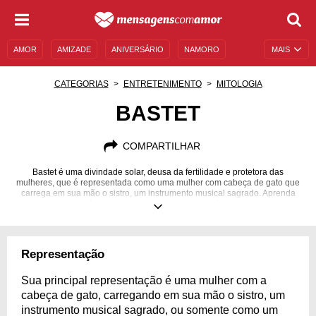
AMOR
AMIZADE
ANIVERSÁRIO
NAMORO
MAIS
SENTIMENTOS
LEGENDAS
DATAS ESPECIAIS
CATEGORIAS
ENTRETENIMENTO
MITOLOGIA
UNIVERSO FEMININO
AUTOAJUDA
DESCULPAS
BASTET
MENSAGENS E FRASES
MENSAGENS DE ANIVERSÁRIO
COMPARTILHAR
ENTRETENIMENTO
FAMOSOS
BÍBLIA
Bastet é uma divindade solar, deusa da fertilidade e protetora das
mulheres, que é representada como uma mulher com cabeça de gato que
carrega em sua mão o sistro, um instrumento musical sagrado. Aprenda
mais sobre a história e curiosidades relacionadas à essa divindade da
mitologia egípcia.
Representação
Sua principal representação é uma mulher com a
cabeça de gato, carregando em sua mão o sistro, um
instrumento musical sagrado, ou somente como um