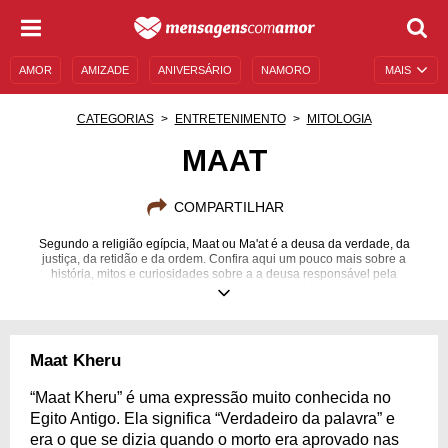
AMOR
AMIZADE
ANIVERSÁRIO
NAMORO
MAIS
SENTIMENTOS
LEGENDAS
DATAS ESPECIAIS
CATEGORIAS
ENTRETENIMENTO
MITOLOGIA
UNIVERSO FEMININO
AUTOAJUDA
DESCULPAS
MAAT
MENSAGENS E FRASES
MENSAGENS DE ANIVERSÁRIO
COMPARTILHAR
ENTRETENIMENTO
FAMOSOS
BÍBLIA
Segundo a religião egípcia, Maat ou Ma'at é a deusa da verdade, da
justiça, da retidão e da ordem. Confira aqui um pouco mais sobre a
história, mitos e curiosidades sobre a a deusa responsável pela
manutenção da ordem cósmica e social, filha de Rá e esposa de Toth!
Maat Kheru
“Maat Kheru” é uma expressão muito conhecida no
Egito Antigo. Ela significa “Verdadeiro da palavra” e
era o que se dizia quando o morto era aprovado nas