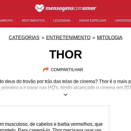
NAMORO
SENTIMENTOS
LEGENDAS
DATAS ESPECIAIS
UNIVERSO
MENSAGENS DE ANIVERSÁRIO
ENTRETENIMENTO
FAMOSOS
BÍBLIA
CATEGORIAS
ENTRETENIMENTO
MITOLOGIA
THOR
COMPARTILHAR
do deus do trovão por trás das telas de cinema? Thor é o mais
 o primeiro a ir parar nas HQ's, tendo alcançado o cinema em 2011
considerado o salvador para os vikings. Aprenda mais sobre ele
em musculoso, de cabelos e barba vermelhos, que
martelo. Para carregá-lo, Thor precisava usar um