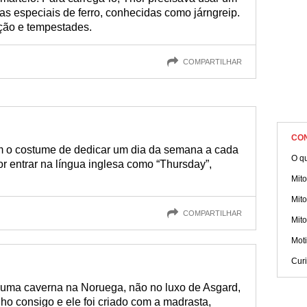
as especiais de ferro, conhecidas como járngreip.
eção e tempestades.
COMPARTILHAR
CO
m o costume de dedicar um dia da semana a cada
O qu
 entrar na língua inglesa como “Thursday”,
Mito
Mito
COMPARTILHAR
Mito
Moti
Curi
 uma caverna na Noruega, não no luxo de Asgard,
lho consigo e ele foi criado com a madrasta,