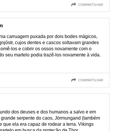
COMPARTILHAR
em
uma carruagem puxada por dois bodes mágicos,
njóstr, cujos dentes e cascos soltavam grandes
 comê-los e cobrir os ossos novamente com o
do seu martelo podia trazê-los novamente à vida.
COMPARTILHAR
mundo dos deuses e dos humanos a salvo e em
a grande serpente do caos, Jörmungand (também
 que ela era capaz de rodear a terra. Vikings
artelo em busca da proteção de Thor.