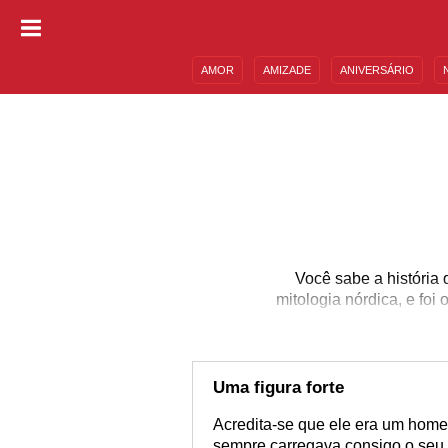
AMOR
AMIZADE
ANIVERSÁRIO
DESCULPAS
MENSAGENS E FRASES
Você sabe a história 
mitologia nórdica, e foi
Uma figura forte
Acredita-se que ele era um hom
sempre carregava consigo o seu 