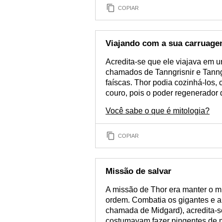
COPIAR
Viajando com a sua carruag
Acredita-se que ele viajava em 
chamados de Tanngrisnir e Tanng
faíscas. Thor podia cozinhá-los,
couro, pois o poder regenerador 
Você sabe o que é mitologia?
COPIAR
Missão de salvar
A missão de Thor era manter o 
ordem. Combatia os gigantes e 
chamada de Midgard), acredita-se
costumavam fazer pingentes de m