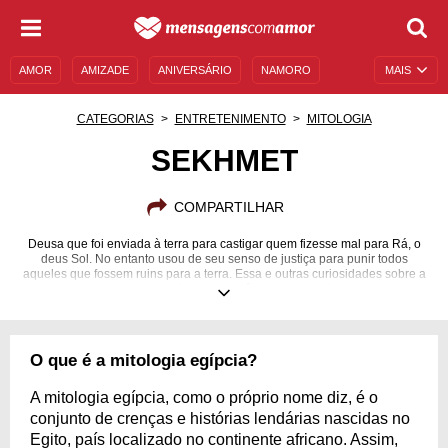
AMOR
AMIZADE
ANIVERSÁRIO
NAMORO
MAIS
SENTIMENTOS
LEGENDAS
DATAS ESPECIAIS
CATEGORIAS
ENTRETENIMENTO
MITOLOGIA
UNIVERSO FEMININO
AUTOAJUDA
DESCULPAS
SEKHMET
MENSAGENS E FRASES
MENSAGENS DE ANIVERSÁRIO
COMPARTILHAR
ENTRETENIMENTO
FAMOSOS
BÍBLIA
Deusa que foi enviada à terra para castigar quem fizesse mal para Rá, o
deus Sol. No entanto usou de seu senso de justiça para punir todos
aqueles que fossem ruins para a terra. Essa e outras curiosidades sobre a
deusa da vingança você pode ler aqui!
O que é a mitologia egípcia?
A mitologia egípcia, como o próprio nome diz, é o
conjunto de crenças e histórias lendárias nascidas no
Egito, país localizado no continente africano. Assim,