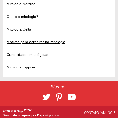
Mitologia Nórdica
O que é mitologia?
Mitologia Celta
Motivos para acreditar na mitologia
Curiosidades mitológicas
Mitologia Egípcia
Siga-nos
25248
2026 © 9 Giga
CONTATO
/
ANUNCIE
Banco de imagens por
Depositphotos