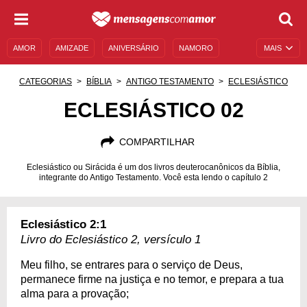
AMOR
AMIZADE
ANIVERSÁRIO
NAMORO
MAIS
SENTIMENTOS
LEGENDAS
DATAS ESPECIAIS
CATEGORIAS
BÍBLIA
ANTIGO TESTAMENTO
ECLESIÁSTICO
UNIVERSO FEMININO
AUTOAJUDA
DESCULPAS
ECLESIÁSTICO 02
MENSAGENS E FRASES
MENSAGENS DE ANIVERSÁRIO
COMPARTILHAR
ENTRETENIMENTO
FAMOSOS
BÍBLIA
Eclesiástico ou Sirácida é um dos livros deuterocanônicos da Bíblia,
integrante do Antigo Testamento. Você esta lendo o capítulo 2
Eclesiástico 2:1
Livro do Eclesiástico 2, versículo 1
Meu filho, se entrares para o serviço de Deus,
permanece firme na justiça e no temor, e prepara a tua
alma para a provação;