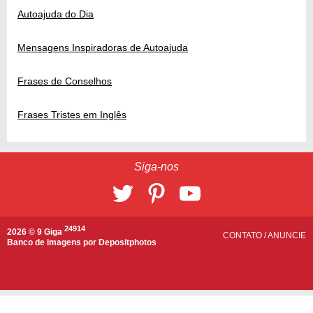
Autoajuda do Dia
Mensagens Inspiradoras de Autoajuda
Frases de Conselhos
Frases Tristes em Inglês
Siga-nos
24914
2026 © 9 Giga
CONTATO
/
ANUNCIE
Banco de imagens por
Depositphotos