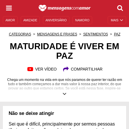
AMOR
AMIZADE
ANIVERSÁRIO
NAMORO
MAIS
SENTIMENTOS
LEGENDAS
DATAS ESPECIAIS
CATEGORIAS
MENSAGENS E FRASES
SENTIMENTOS
PAZ
UNIVERSO FEMININO
AUTOAJUDA
DESCULPAS
MATURIDADE É VIVER EM
PAZ
MENSAGENS E FRASES
MENSAGENS DE ANIVERSÁRIO
ENTRETENIMENTO
FAMOSOS
BÍBLIA
VER VÍDEO
COMPARTILHAR
Chega um momento na vida em que nós paramos de querer ter razão em
tudo e também começamos a dar mais valor à nossa paz interior, do que
provar ao outro que estamos certos. Se você está nessa fase, inspire-se
com nossas mensagens e aprenda a perdoar, soltar, aceitar e a
amadurecer com alegria!
Não se deixe atingir
Sei que é difícil, principalmente por sermos pessoas