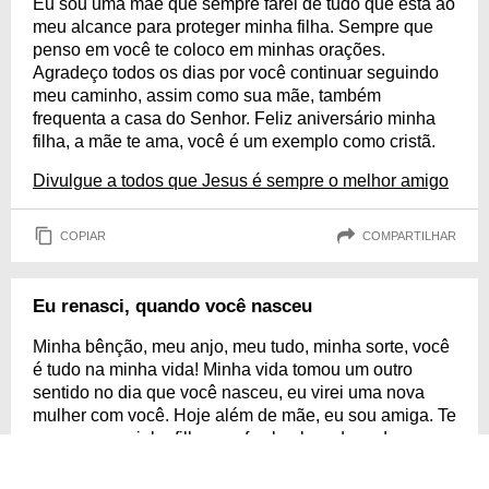
Eu sou uma mãe que sempre farei de tudo que está ao
meu alcance para proteger minha filha. Sempre que
penso em você te coloco em minhas orações.
Agradeço todos os dias por você continuar seguindo
meu caminho, assim como sua mãe, também
frequenta a casa do Senhor. Feliz aniversário minha
filha, a mãe te ama, você é um exemplo como cristã.
Divulgue a todos que Jesus é sempre o melhor amigo
COPIAR
COMPARTILHAR
Eu renasci, quando você nasceu
Minha bênção, meu anjo, meu tudo, minha sorte, você
é tudo na minha vida! Minha vida tomou um outro
sentido no dia que você nasceu, eu virei uma nova
mulher com você. Hoje além de mãe, eu sou amiga. Te
ver crescer minha filha, me faz lembrar de cada
detalhe da sua existência. A mãe te ama, feliz
aniversário, que você continue sendo essa pessoa