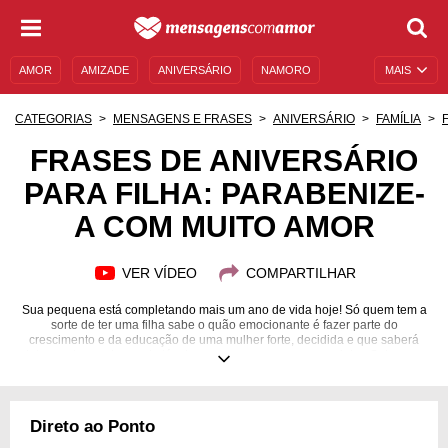
AMOR
AMIZADE
ANIVERSÁRIO
NAMORO
MAIS
SENTIMENTOS
LEGENDAS
DATAS ESPECIAIS
CATEGORIAS
MENSAGENS E FRASES
ANIVERSÁRIO
FAMÍLIA
UNIVERSO FEMININO
AUTOAJUDA
DESCULPAS
FRASES DE ANIVERSÁRIO
PARA FILHA: PARABENIZE-
MENSAGENS E FRASES
MENSAGENS DE ANIVERSÁRIO
A COM MUITO AMOR
ENTRETENIMENTO
FAMOSOS
BÍBLIA
VER VÍDEO
COMPARTILHAR
Sua pequena está completando mais um ano de vida hoje! Só quem tem a
sorte de ter uma filha sabe o quão emocionante é fazer parte do
crescimento e da educação de uma mulher forte, decidida e que saberá
lutar contra qualquer obstáculo que aparecer em seu caminho. Sabemos
que o aniversário de sua filha não é especial apenas para ela. São tantas
emoções e lembranças que flutuam pela mente dos pais nessa data, como
as recordações de seus primeiros passos, de sua primeira palavra, de
cada momento em que a ligação entre pais e filha mostrou-se totalmente
Direto ao Ponto
indestrutível... É impossível não se emocionar ao ver sua garotinha
crescendo. Deseje felicidades com frases de aniversário para filha!