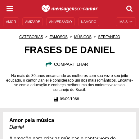
AMOR
AMIZADE
ANIVERSÁRIO
NAMORO
MAIS
SENTIMENTOS
LEGENDAS
DATAS ESPECIAIS
CATEGORIAS
FAMOSOS
MÚSICOS
SERTANEJO
UNIVERSO FEMININO
AUTOAJUDA
DESCULPAS
FRASES DE DANIEL
MENSAGENS E FRASES
MENSAGENS DE ANIVERSÁRIO
COMPARTILHAR
ENTRETENIMENTO
FAMOSOS
BÍBLIA
Há mais de 30 anos encantando as mulheres com sua voz e seu jeito
educado, o cantor Daniel é considerado um dos mais românticos. Encante-
se com a educação e conheça melhor uma das maiores vozes do
sertanejo do Brasil.
09/09/1968
Amor pela música
Daniel
A emoção para criar as músicas e cantar vem de