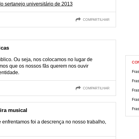
 sertanejo universitário de 2013
COMPARTILHAR
icas
lico. Ou seja, nos colocamos no lugar de
CO
amos que os nossos fãs querem nos ouvir
Fras
entidade.
Fra
COMPARTILHAR
Fra
Fra
Fra
ira musical
 enfrentamos foi a descrença no nosso trabalho,