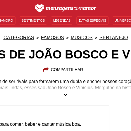
NAMORO
SENTIMENTOS
LEGENDAS
DATAS ESPECIAIS
UNIVERSO
MENSAGENS DE ANIVERSÁRIO
ENTRETENIMENTO
FAMOSOS
BÍBLIA
CATEGORIAS
FAMOSOS
MÚSICOS
SERTANEJO
 DE JOÃO BOSCO E V
COMPARTILHAR
 de ser rivais para formarem uma dupla e encher nossos cora
 mais lindas, esses são João Bosco e Vinicius. Mergulhe na histór
que não vai mais sair da sua playlist!
ara comer, beber e cantar música boa.