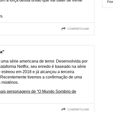
m a força dessa união que vai bater de frente
Fra
s.
COMPARTILHAR
a”
uma série americana de terror. Desenvolvida por
ataforma Netflix, seu enredo é baseado na série
 estreou em 2018 e já alcançou a terceira
x. Recentemente tivemos a confirmação de uma
 mistérios.
ipais personagens de “O Mundo Sombrio de
COMPARTILHAR