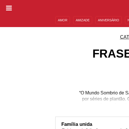
AMOR
AMIZADE
ANIVERSÁRIO
DESCULPAS
MENSAGENS E FRASES
CAT
FRASE
“O Mundo Sombrio de Sa
por séries de plantão.
normal e seu legado 
personagens que compõe
e se aqueça para a m
temporada confirmada e
Família unida