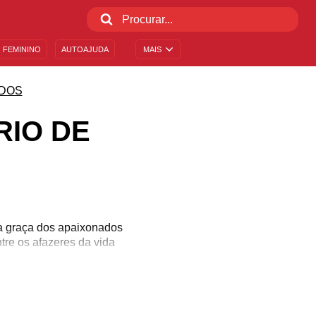
 FEMININO
AUTOAJUDA
MAIS
DOS
RIO DE
a graça dos apaixonados
tre os afazeres da vida
entados a cada um dos
ndo Sombrio de Sabrina”
rie já tem sua quarta
a o que há de melhor na