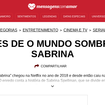
NAMORO
SENTIMENTOS
LEGENDAS
DATAS ESPECIAIS
UNIVERSO
MENSAGENS DE ANIVERSÁRIO
ENTRETENIMENTO
FAMOSOS
BÍBLIA
EGORIAS
ENTRETENIMENTO
CINEMA E TV
SERIA
S DE O MUNDO SOMB
SABRINA
COMPARTILHAR
brina” chegou na Netflix no ano de 2018 e desde então caiu n
 O enredo conta a história de Sabrina Spellman, que se divide en
familiar de feitiçaria. Entre um mistério e outro, somos apres
m a vida da bruxinha. Relembre algumas das frases de “O Mu
aratona. Com três temporadas aterrorizantemente incríveis, a sé
 seus fãs mal perdem por esperar por novos mistérios. Confir