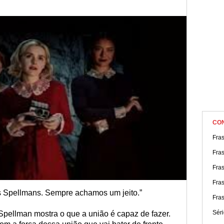
série com estas frases de “O Mundo Sombrio de Sabrina”!
CO
Fra
Fras
Fras
Fra
s Spellmans. Sempre achamos um jeito.”
Fras
Séri
 Spellman mostra o que a união é capaz de fazer.