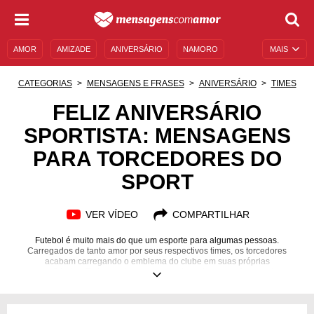
AMOR
AMIZADE
ANIVERSÁRIO
NAMORO
MAIS
SENTIMENTOS
LEGENDAS
DATAS ESPECIAIS
CATEGORIAS
MENSAGENS E FRASES
ANIVERSÁRIO
TIMES
UNIVERSO FEMININO
AUTOAJUDA
DESCULPAS
FELIZ ANIVERSÁRIO
SPORTISTA: MENSAGENS
MENSAGENS E FRASES
MENSAGENS DE ANIVERSÁRIO
PARA TORCEDORES DO
ENTRETENIMENTO
FAMOSOS
BÍBLIA
SPORT
VER VÍDEO
COMPARTILHAR
Futebol é muito mais do que um esporte para algumas pessoas.
Carregados de tanto amor por seus respectivos times, os torcedores
acabam carregando o emblema do clube em suas próprias
personalidades. Todos conhecemos aquele amigo ou amiga que torce,
vibra e chora a cada chute de seu time do coração. Esse amor é algo tão
lindo que, em um dia especial, também deve ser enaltecido. Foi pensando
naquele aniversariante apaixonado pelo Sport Club que separamos