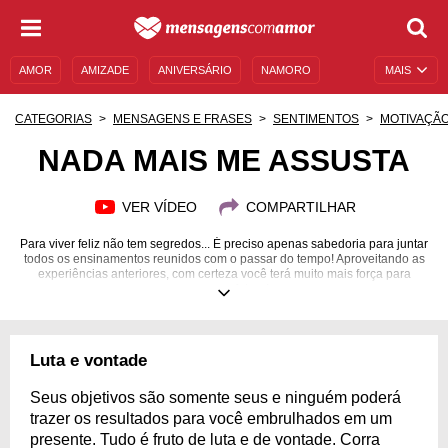
AMOR
AMIZADE
ANIVERSÁRIO
NAMORO
MAIS
SENTIMENTOS
LEGENDAS
DATAS ESPECIAIS
CATEGORIAS
MENSAGENS E FRASES
SENTIMENTOS
MOTIVAÇÃ
UNIVERSO FEMININO
AUTOAJUDA
DESCULPAS
NADA MAIS ME ASSUSTA
MENSAGENS E FRASES
MENSAGENS DE ANIVERSÁRIO
VER VÍDEO
COMPARTILHAR
ENTRETENIMENTO
FAMOSOS
BÍBLIA
Para viver feliz não tem segredos... É preciso apenas sabedoria para juntar
todos os ensinamentos reunidos com o passar do tempo! Aproveitando as
experiências anteriores, com certeza você terá muito mais força para
encarar o futuro!
Luta e vontade
Seus objetivos são somente seus e ninguém poderá
trazer os resultados para você embrulhados em um
presente. Tudo é fruto de luta e de vontade. Corra