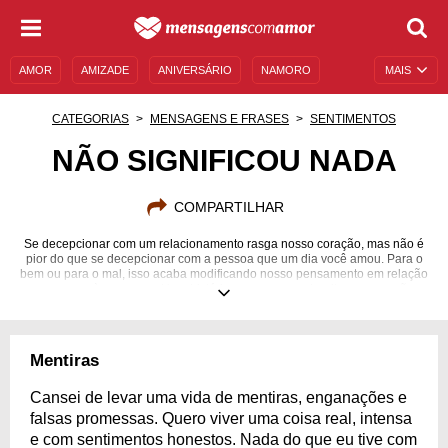
AMOR
AMIZADE
ANIVERSÁRIO
NAMORO
MAIS
SENTIMENTOS
LEGENDAS
DATAS ESPECIAIS
CATEGORIAS
MENSAGENS E FRASES
SENTIMENTOS
UNIVERSO FEMININO
AUTOAJUDA
DESCULPAS
NÃO SIGNIFICOU NADA
MENSAGENS E FRASES
MENSAGENS DE ANIVERSÁRIO
COMPARTILHAR
ENTRETENIMENTO
FAMOSOS
BÍBLIA
Se decepcionar com um relacionamento rasga nosso coração, mas não é
pior do que se decepcionar com a pessoa que um dia você amou. Para o
bem ou para o mal, isso acaba modificando nosso pensamento em relação
ao amor e às pessoas. Uma história que começou bonita passa a não
significar nada.
Mentiras
Cansei de levar uma vida de mentiras, enganações e
falsas promessas. Quero viver uma coisa real, intensa
e com sentimentos honestos. Nada do que eu tive com