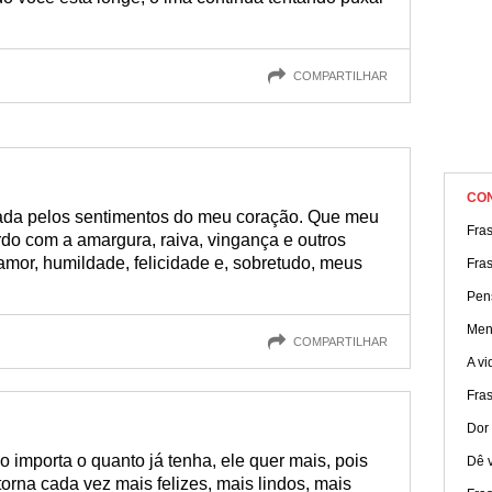
COMPARTILHAR
CO
ada pelos sentimentos do meu coração. Que meu
Fras
do com a amargura, raiva, vingança e outros
 amor, humildade, felicidade e, sobretudo, meus
Fra
Pen
Men
COMPARTILHAR
A vi
Fra
Dor
importa o quanto já tenha, ele quer mais, pois
Dê v
rna cada vez mais felizes, mais lindos, mais