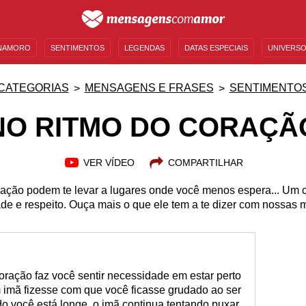
NAMORO
SENTIMENTOS
LEGENDAS
DATAS ESPECIAIS
UNIVERSO
MENSAGENS DE ANIVERSÁRIO
ENTRETENIMENTO
FAMOSOS
BÍBLIA
CATEGORIAS
MENSAGENS E FRASES
SENTIMENTO
NO RITMO DO CORAÇÃ
VER VÍDEO
COMPARTILHAR
ração podem te levar a lugares onde você menos espera... Um 
ade e respeito. Ouça mais o que ele tem a te dizer com nossas
ação faz você sentir necessidade em estar perto
imã fizesse com que você ficasse grudado ao ser
o você está longe, o imã continua tentando puxar