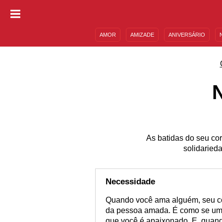
AMOR
AMIZADE
ANIVERSÁRIO
DESCULPAS
MENSAGENS E FRASES
As batidas do seu co
solidaried
Necessidade
Quando você ama alguém, seu cor
da pessoa amada. É como se um 
que você é apaixonado. E, quand