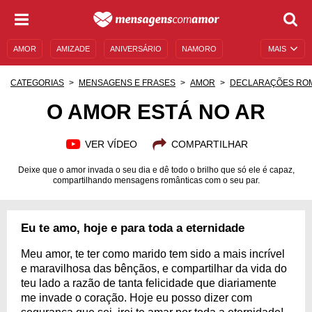
AMOR
AMIZADE
ANIVERSÁRIO
NAMORO
MAIS
SENTIMENTOS
LEGENDAS
DATAS ESPECIAIS
CATEGORIAS
MENSAGENS E FRASES
AMOR
DECLARAÇÕES RO
UNIVERSO FEMININO
AUTOAJUDA
DESCULPAS
O AMOR ESTÁ NO AR
MENSAGENS E FRASES
MENSAGENS DE ANIVERSÁRIO
VER VÍDEO
COMPARTILHAR
ENTRETENIMENTO
FAMOSOS
BÍBLIA
Deixe que o amor invada o seu dia e dê todo o brilho que só ele é capaz,
compartilhando mensagens românticas com o seu par.
Eu te amo, hoje e para toda a eternidade
Meu amor, te ter como marido tem sido a mais incrível
e maravilhosa das bênçãos, e compartilhar da vida do
teu lado a razão de tanta felicidade que diariamente
me invade o coração. Hoje eu posso dizer com