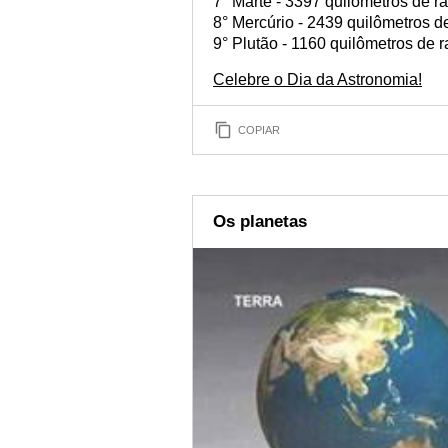
7° Marte - 3397 quilômetros de ra
8° Mercúrio - 2439 quilômetros de
9° Plutão - 1160 quilômetros de r
Celebre o Dia da Astronomia!
COPIAR
Os planetas