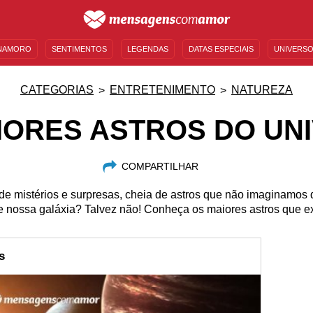
NAMORO
SENTIMENTOS
LEGENDAS
DATAS ESPECIAIS
UNIVERSO
MENSAGENS DE ANIVERSÁRIO
ENTRETENIMENTO
FAMOSOS
BÍBLIA
CATEGORIAS
ENTRETENIMENTO
NATUREZA
IORES ASTROS DO UN
COMPARTILHAR
de mistérios e surpresas, cheia de astros que não imaginamos
 nossa galáxia? Talvez não! Conheça os maiores astros que e
s