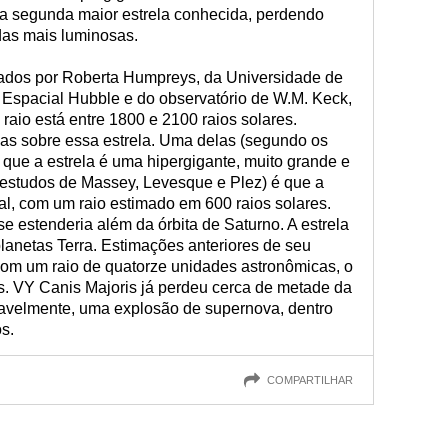
 a segunda maior estrela conhecida, perdendo
as mais luminosas.
ados por Roberta Humpreys, da Universidade de
 Espacial Hubble e do observatório de W.M. Keck,
aio está entre 1800 e 2100 raios solares.
as sobre essa estrela. Uma delas (segundo os
que a estrela é uma hipergigante, muito grande e
 estudos de Massey, Levesque e Plez) é que a
al, com um raio estimado em 600 raios solares.
se estenderia além da órbita de Saturno. A estrela
lanetas Terra. Estimações anteriores de seu
com um raio de quatorze unidades astronômicas, o
s. VY Canis Majoris já perdeu cerca de metade da
vavelmente, uma explosão de supernova, dentro
s.
COMPARTILHAR