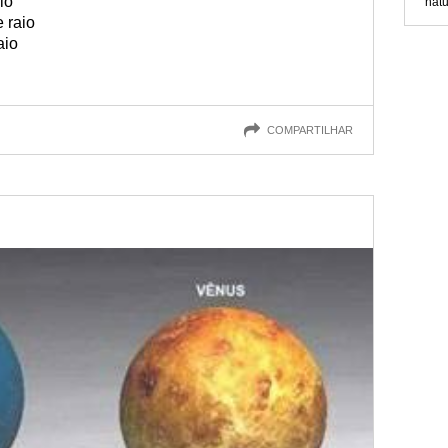
io
nat
 raio
aio
COMPARTILHAR