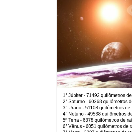
1° Júpiter - 71492 quilômetros de
2° Saturno - 60268 quilômetros d
3° Urano - 51108 quilômetros de 
4° Netuno - 49538 quilômetros de
5º Terra - 6378 quilômetros de ra
6° Vênus - 6051 quilômetros de r