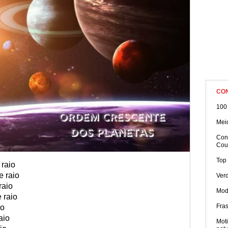
CO
100
Mei
Con
Cou
Top
 raio
e raio
Ver
raio
Mod
 raio
Fras
io
aio
Moti